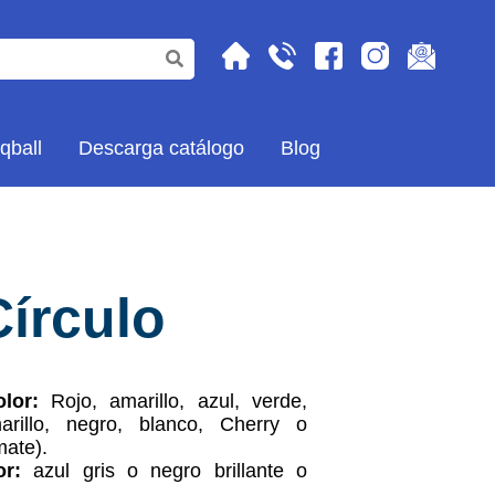
qball
Descarga catálogo
Blog
írculo
lor:
Rojo, amarillo, azul, verde,
arillo, negro, blanco, Cherry o
mate).
or:
azul gris o negro brillante o